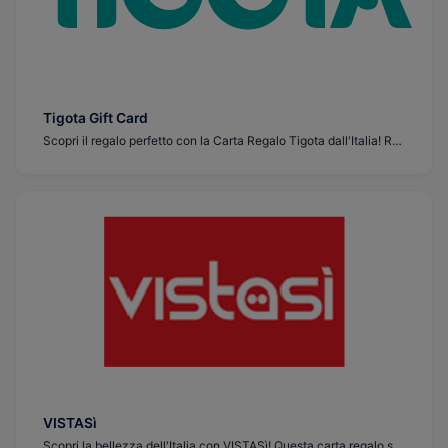
Tigota Gift Card
Scopri il regalo perfetto con la Carta Regalo Tigota dall'Italia! Regala ai tuoi cari una spesa nei negozi Tigota in tutto il paese. Il regalo della scelta e della bellezza vi aspetta. Acquista ora e rendi speciale la giornata di qualcuno!
VISTASì
Scopri la bellezza dell'Italia con VISTASì! Questa carta regalo sblocca viste mozzafiato, deliziosa cucina e una cultura ricca. Perfetta per i viaggiatori e gli appassionati dell'Italia. Acquista ora e esplora le meraviglie dell'Italia! #CartaRegaloItalia #ViaggiaItalia #EsploraVISTASì