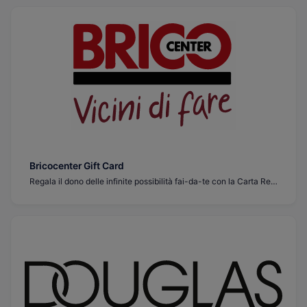
Bricocenter Gift Card
Regala il dono delle infinite possibilità fai-da-te con la Carta Regalo Bricocenter! Perfetta per gli appassionati di miglioramento della casa, questa carta può essere utilizzata per fare acquisti di una vasta gamma di attrezzi, materiali e altro ancora nei negozi Bricocenter in tutta Italia. Un regalo premuroso e pratico per qualsiasi occasione.