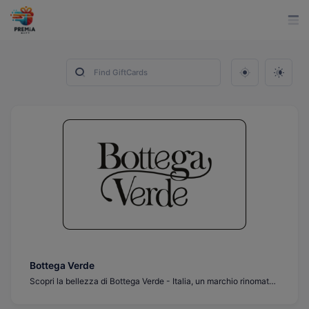
Bottega Verde
Scopri la bellezza di Bottega Verde - Italia, un marchio rinomato che offre prodotti naturali per la cura della pelle e della bellezza. Regalati o regala ai tuoi cari lussuose carte regalo e spille di Bottega Verde, il modo perfetto per concedersi prodotti di bellezza italiani di alta gamma. Acquista ora!