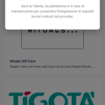
Gent.le Cliente, la piattaforma è in fase di
manutenzione per consentire l'integrazione di requisiti
tecnici indicati dal provider.
Rituals Gift Card
Regala il dono del relax e del lusso con la Carta Regalo Rituals. Coccola i tuoi cari con un'esperienza di benessere grazie a una vasta gamma di prodotti di alta qualità per il corpo e la casa. Perfetta per ogni occasione, questa carta regalo è un modo premuroso per dimostrare che ti importa. Acquista ora e regala il dono della felicità!