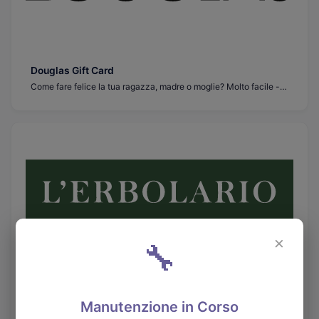
Douglas Gift Card
Come fare felice la tua ragazza, madre o moglie? Molto facile - devi acquistare una carta regalo Douglas in {country_name}. Con questa carta regalo puoi far felice qualsiasi donna, perché con essa puoi acquistare qualsiasi articolo di cosmetici a tua scelta. Non c'è bisogno di sbatterti per la scelta del profumo o del marchio, quale crema acquistare. Grazie alla carta regalo Douglas, la destinataria potrà scegliere il profumo o i cosmetici che preferisce. Su cysend.com puoi acquistare rapidamente e in modo sicuro qualsiasi carta regalo, compresa la carta regalo Douglas.
×
🔧
L'Erbolario Gift Card
Manutenzione in Corso
Regala il dono della bellezza naturale con la Carta Regalo L'Erbolario. Coccola i tuoi cari con un'esperienza di shopping di lusso nei negozi L'Erbolario in Italia. Perfetta per ogni occasione, questa carta regalo permette loro di scegliere tra una vasta gamma di prodotti per la cura della pelle di alta qualità, profumi e altro ancora. Acquista la tua oggi e diffondi la gioia del self-care!